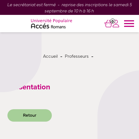
Le secrétariat est fermé - reprise des inscriptions le samedi 5
septembre de 10 h à 16 h
0
-
-
Accueil
Professeurs
Présentation
Retour