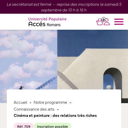
Le secrétariat est fermé - reprise des inscriptions le samedi 5
septembre de 10 h à 16 h
0
-
-
Accueil
Notre programme
-
Connaissance des arts
Cinéma et peinture : des relations très riches
Réf. 709
Inscription possible