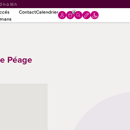
0 h à 16 h
ccés
Contact
Calendrier
0
omans
de Péage