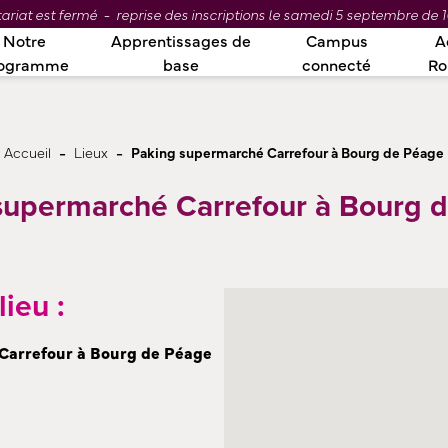
ariat est fermé - reprise des inscriptions le samedi 5 septembre de 1
Notre
Apprentissages de
Campus
A
ogramme
base
connecté
R
-
-
Accueil
Lieux
Paking supermarché Carrefour à Bourg de Péage
supermarché Carrefour à Bourg 
ieu :
Carrefour à Bourg de Péage