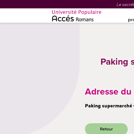
Le secrét
pr
Paking 
Adresse du l
Paking supermarché 
Retour