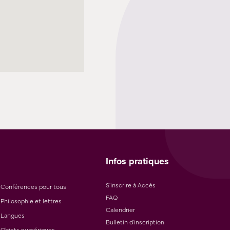
Infos pratiques
S'inscrire à Accés
Conférences pour tous
FAQ
Philosophie et lettres
Calendrier
Langues
Bulletin d'inscription
Objets numériques