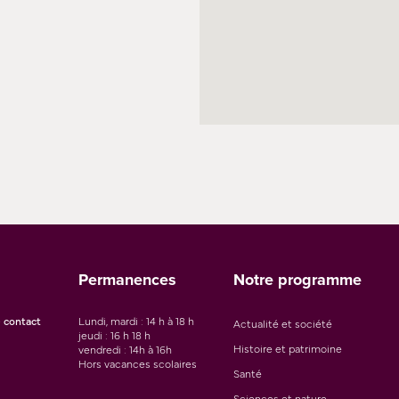
Permanences
Notre programme
 contact
Lundi, mardi : 14 h à 18 h
Actualité et société
jeudi : 16 h 18 h
Histoire et patrimoine
vendredi : 14h à 16h
Hors vacances scolaires
Santé
Sciences et nature