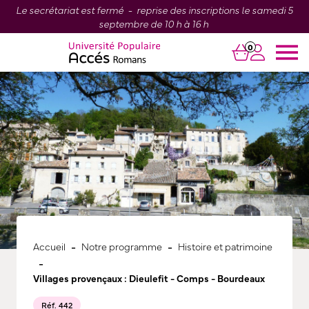
Le secrétariat est fermé - reprise des inscriptions le samedi 5
septembre de 10 h à 16 h
0
-
-
Accueil
Notre programme
Histoire et patrimoine
-
Villages provençaux : Dieulefit - Comps - Bourdeaux
Réf. 442