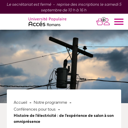
Le secrétariat est fermé - reprise des inscriptions le samedi 5
septembre de 10 h à 16 h
0
-
-
Accueil
Notre programme
-
Conférences pour tous
Histoire de l'électricité : de l'expérience de salon à son
omniprésence