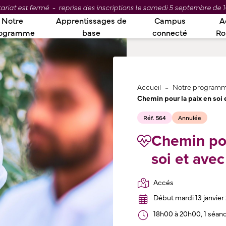
ariat est fermé - reprise des inscriptions le samedi 5 septembre de 1
Notre
Apprentissages de
Campus
A
ogramme
base
connecté
R
-
Accueil
Notre program
Chemin pour la paix en soi 
Réf. 564
Annulée
Chemin pou
soi et avec
Accés
Début mardi 13 janvier
18h00 à 20h00, 1 séan