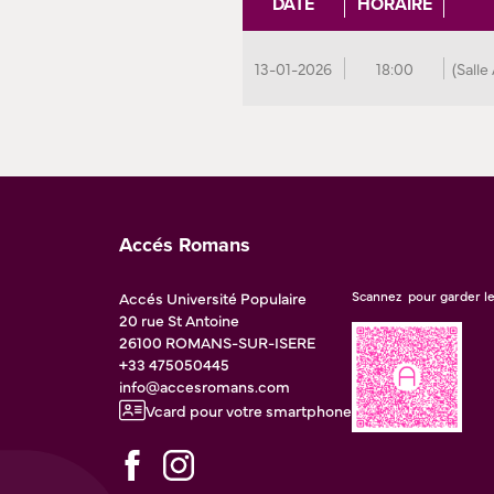
DATE
HORAIRE
13-01-2026
18:00
(Salle
Accés Romans
Accés Université Populaire
Scannez pour garder le
20 rue St Antoine
26100
ROMANS-SUR-ISERE
+33 475050445
info@accesromans.com
Vcard pour votre smartphone