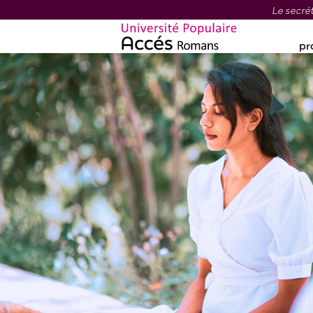
Le secrét
pr