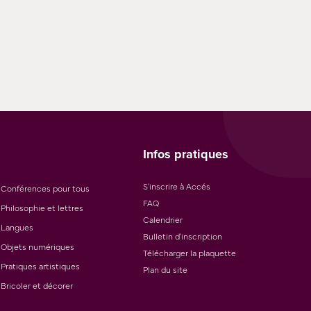
Infos pratiques
S'inscrire à Accés
Conférences pour tous
FAQ
Philosophie et lettres
Calendrier
Langues
Bulletin d'inscription
Objets numériques
Télécharger la plaquette
Pratiques artistiques
Plan du site
Bricoler et décorer