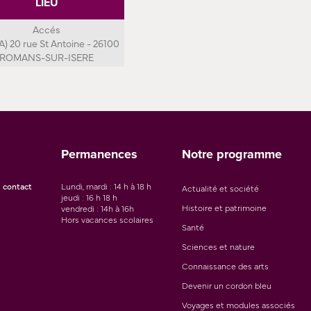
LIEU
Accés
 A) 20 rue St Antoine - 26100
ROMANS-SUR-ISERE
Permanences
Notre programme
 contact
Lundi, mardi : 14 h à 18 h
Actualité et société
jeudi : 16 h 18 h
Histoire et patrimoine
vendredi : 14h à 16h
Hors vacances scolaires
Santé
Sciences et nature
Connaissance des arts
Devenir un cordon bleu
Voyages et modules associés