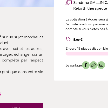
Sandrine GALLINIC
Rebirth thérapeute
La cotisation à Accés sera 
l'activité une fois que vous
compte si vous n'êtes pas à 
f sur un sujet mondial et
8
,
€
00
iduel.
x avec soi et les autres,
Encore
15 places disponibl
artager, échanger sur un
a complété par l’aspect
Je partage
n pratique dans votre vie
s