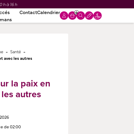
0 h à 16 h
ccés
Contact
Calendrier
0
omans
-
-
me
Santé
et avec les autres
r la paix en
 les autres
 2026
ce de 02:00