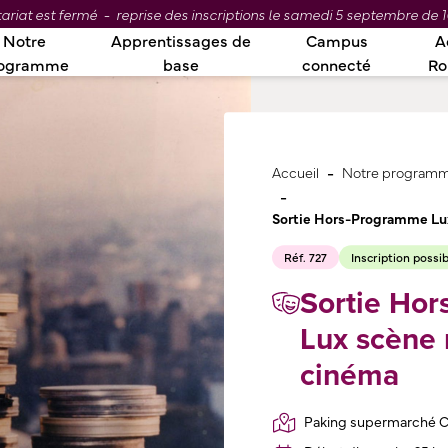
ariat est fermé - reprise des inscriptions le samedi 5 septembre de 1
Notre
Apprentissages de
Campus
A
ogramme
base
connecté
R
-
Accueil
Notre program
-
Sortie Hors-Programme Lux
Réf. 727
Inscription possi
Sortie Ho
Lux scène 
cinéma
Paking supermarché C