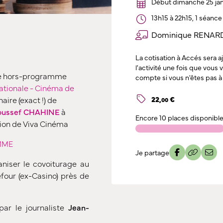
Début dimanche 25 jan
13h15 à 22h15, 1 séanc
Dominique RENARD
La cotisation à Accés sera 
l'activité une fois que vous
ie hors-programme
compte si vous n'êtes pas à 
tionale - Cinéma de
22
,
€
aire (exact !) de
00
oussef CHAHINE
à
Encore
10 places disponibl
tion de Viva Cinéma
MME
Je partage
niser le covoiturage au
our (ex-Casino) près de
ar le journaliste
Jean-