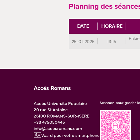
Planning des séance
DATE
HORAIRE
Pakin
25-01-2026
13:15
Accés Romans
Accés Université Populaire
Scannez pour garder le
20 rue St Antoine
26100
ROMANS-SUR-ISERE
+33 475050445
info@accesromans.com
Vcard pour votre smartphone