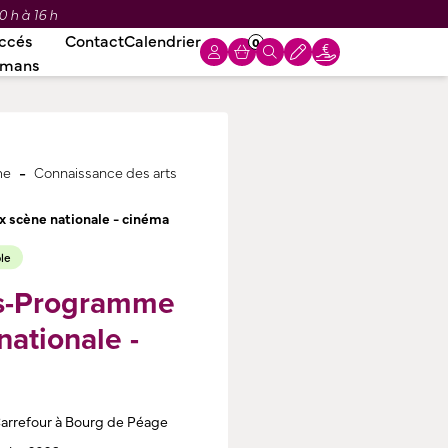
0 h à 16 h
ccés
Contact
Calendrier
0
omans
-
me
Connaissance des arts
 scène nationale - cinéma
ble
rs-Programme
nationale -
arrefour à Bourg de Péage