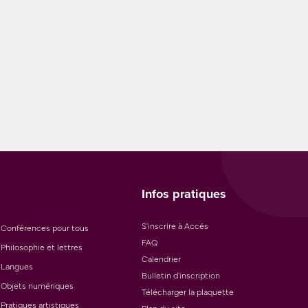
Infos pratiques
S'inscrire à Accés
Conférences pour tous
FAQ
Philosophie et lettres
Calendrier
Langues
Bulletin d'inscription
Objets numériques
Télécharger la plaquette
Pratiques artistiques