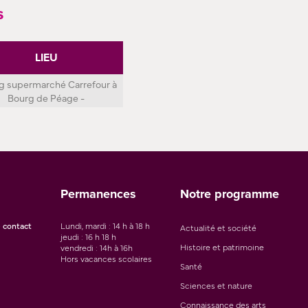
s
LIEU
g supermarché Carrefour à
Bourg de Péage -
Permanences
Notre programme
 contact
Lundi, mardi : 14 h à 18 h
Actualité et société
jeudi : 16 h 18 h
Histoire et patrimoine
vendredi : 14h à 16h
Hors vacances scolaires
Santé
Sciences et nature
Connaissance des arts