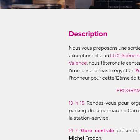
Description
Nous vous proposons une sort
exceptionnelle au
LUX-Scène na
Valence
, nous fêterons le centen
l’immense cinéaste égyptien
Y
l’honneur pour cette 12ème édi
PROGRA
13 h 15
Rendez-vous pour orga
parking du supermarché Carref
la station-service.
14 h
Gare centrale
présenté p
Michel Frodon
.