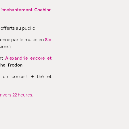
L’enchantement Chahine
 offerts au public
enne par le musicien
Sid
sions)
ert
Alexandrie encore et
hel Frodon
+ un concert + thé et
r vers 22 heures.