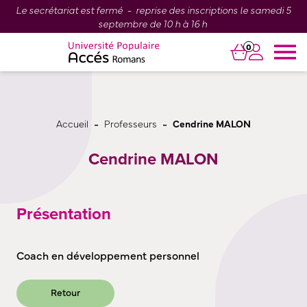
Le secrétariat est fermé - reprise des inscriptions le samedi 5
septembre de 10 h à 16 h
0
-
-
Accueil
Professeurs
Cendrine MALON
Cendrine MALON
Présentation
Coach en développement personnel
Retour