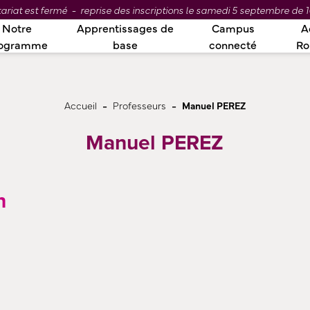
ariat est fermé - reprise des inscriptions le samedi 5 septembre de 1
Notre
Apprentissages de
Campus
A
ogramme
base
connecté
R
-
-
Accueil
Professeurs
Manuel PEREZ
Manuel PEREZ
n