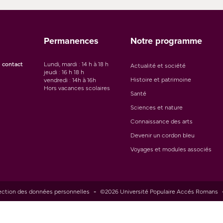
Permanences
Notre programme
 contact
Lundi, mardi : 14 h à 18 h
Actualité et société
jeudi : 16 h 18 h
Histoire et patrimoine
vendredi : 14h à 16h
Hors vacances scolaires
Santé
Sciences et nature
Connaissance des arts
Devenir un cordon bleu
Voyages et modules associés
ection des données personnelles
-
©2026 Université Populaire Accés Romans