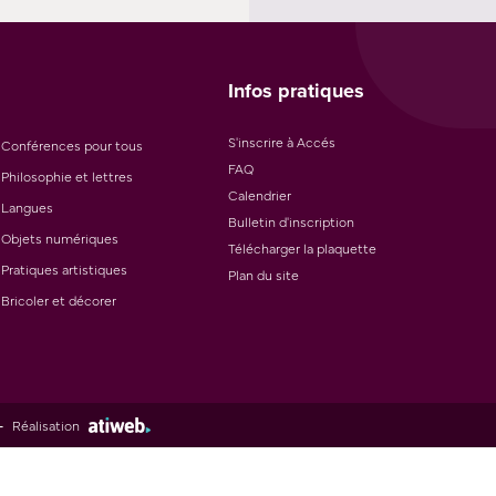
Infos pratiques
S'inscrire à Accés
Conférences pour tous
FAQ
Philosophie et lettres
Calendrier
Langues
Bulletin d'inscription
Objets numériques
Télécharger la plaquette
Pratiques artistiques
Plan du site
Bricoler et décorer
-
Réalisation