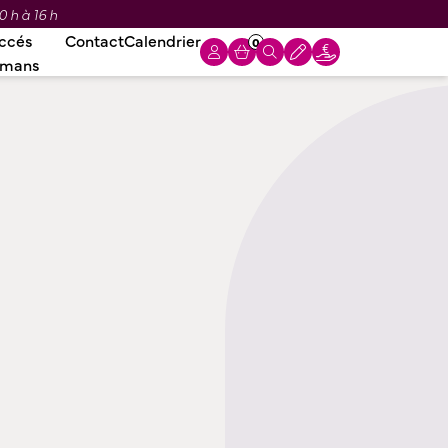
0 h à 16 h
ccés
Contact
Calendrier
0
omans