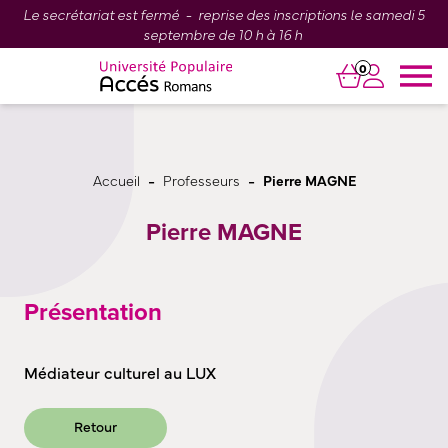
Le secrétariat est fermé - reprise des inscriptions le samedi 5
septembre de 10 h à 16 h
0
-
-
Accueil
Professeurs
Pierre MAGNE
Pierre MAGNE
Présentation
Médiateur culturel au LUX
Retour