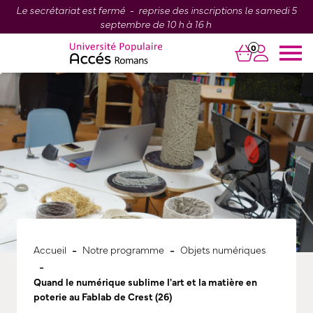
Le secrétariat est fermé - reprise des inscriptions le samedi 5
septembre de 10 h à 16 h
0
-
-
Accueil
Notre programme
Objets numériques
-
Quand le numérique sublime l'art et la matière en
poterie au Fablab de Crest (26)