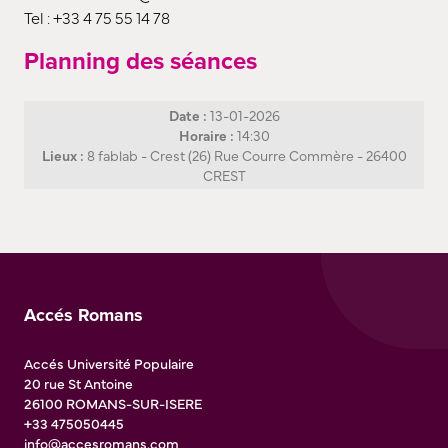
Tel : +33 4 75 55 14 78
Planning des séances
Date :
13-01-2026
Horaire :
14:30
Lieux :
8 fablab - Crest (26) Rue Courre Commère - 26400
CREST
Accés Romans
Accés Université Populaire
20 rue St Antoine
26100
ROMANS-SUR-ISERE
+33 475050445
info@accesromans.com