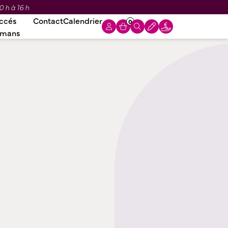
0 h à 16 h
ccés
Contact
Calendrier
0
omans