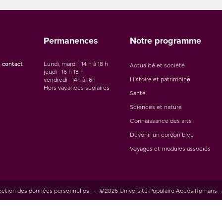
Permanences
Notre programme
 contact
Lundi, mardi : 14 h à 18 h
Actualité et société
jeudi : 16 h 18 h
Histoire et patrimoine
vendredi : 14h à 16h
Hors vacances scolaires
Santé
Sciences et nature
Connaissance des arts
Devenir un cordon bleu
Voyages et modules associés
ection des données personnelles
-
©2026 Université Populaire Accés Romans