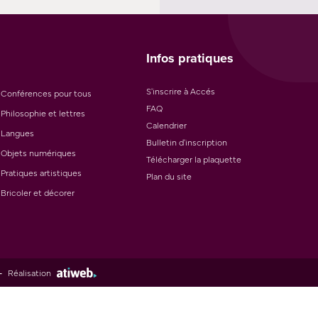
Infos pratiques
S'inscrire à Accés
Conférences pour tous
FAQ
Philosophie et lettres
Calendrier
Langues
Bulletin d'inscription
Objets numériques
Télécharger la plaquette
Pratiques artistiques
Plan du site
Bricoler et décorer
-
Réalisation