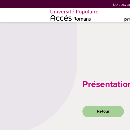
Le secrét
pr
Présentatio
Retour