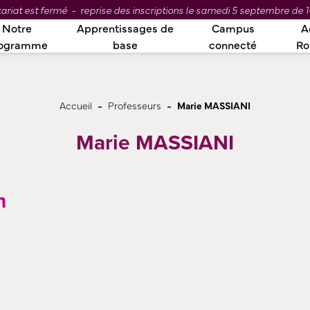
ariat est fermé - reprise des inscriptions le samedi 5 septembre de 1
Notre
Apprentissages de
Campus
A
ogramme
base
connecté
R
-
-
Accueil
Professeurs
Marie MASSIANI
Marie MASSIANI
n