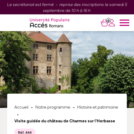
Le secrétariat est fermé - reprise des inscriptions le samedi 5
septembre de 10 h à 16 h
0
-
-
Accueil
Notre programme
Histoire et patrimoine
-
Visite guidée du château de Charmes sur l'Herbasse
Réf. 444