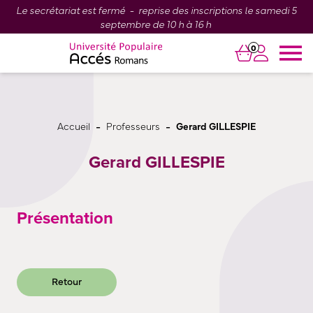
Le secrétariat est fermé - reprise des inscriptions le samedi 5
septembre de 10 h à 16 h
0
-
-
Accueil
Professeurs
Gerard GILLESPIE
Gerard GILLESPIE
Présentation
Retour