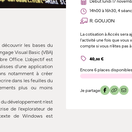
Début lundi 17 novemb
14h00 à 16h30, 4 séan
R. GOUJON
La cotisation à Accés sera 
l'activité une fois que vous
 découvrir les bases du
compte si vous n'êtes pas à 
ngage Visual Basic (VBA)
40
,
€
bre Office. L'objectif est
00
ulisses d'une application
Encore
6 places disponible
rons notamment à créer
crire dans les feuilles du
itements plus ou moins
Je partage
e du développement n'est
ise de l'explorateur de
 texte de Windows est