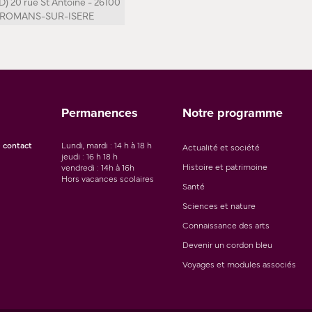
 D) 20 rue St Antoine - 26100
ROMANS-SUR-ISERE
Permanences
Notre programme
 contact
Lundi, mardi : 14 h à 18 h
Actualité et société
jeudi : 16 h 18 h
Histoire et patrimoine
vendredi : 14h à 16h
Hors vacances scolaires
Santé
Sciences et nature
Connaissance des arts
Devenir un cordon bleu
Voyages et modules associés