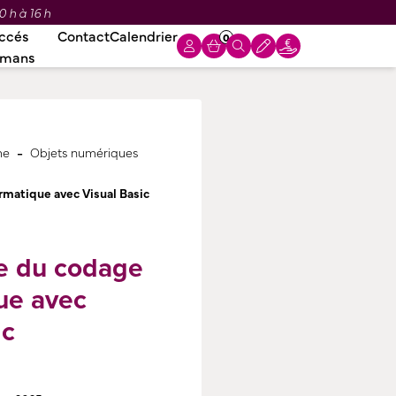
0 h à 16 h
ccés
Contact
Calendrier
0
omans
-
me
Objets numériques
matique avec Visual Basic
e du codage
ue avec
ic