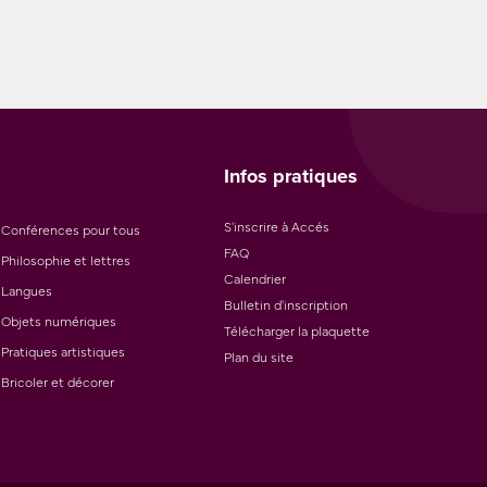
Infos pratiques
S'inscrire à Accés
Conférences pour tous
FAQ
Philosophie et lettres
Calendrier
Langues
Bulletin d'inscription
Objets numériques
Télécharger la plaquette
Pratiques artistiques
Plan du site
Bricoler et décorer