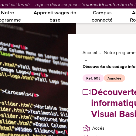
ariat est fermé - reprise des inscriptions le samedi 5 septembre de 1
Notre
Apprentissages de
Campus
A
ogramme
base
connecté
R
-
Accueil
Notre program
-
Découverte du codage infor
Réf. 605
Annulée
Découvert
informatiq
Visual Bas
Accés