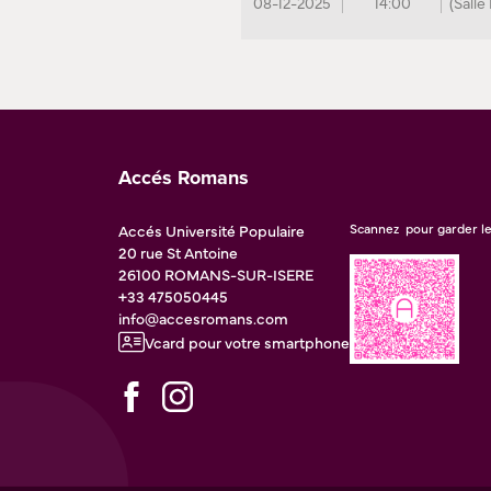
08-12-2025
14:00
(Salle
Accés Romans
Accés Université Populaire
Scannez pour garder le
20 rue St Antoine
26100
ROMANS-SUR-ISERE
+33 475050445
info@accesromans.com
Vcard pour votre smartphone