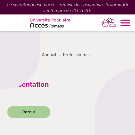
Le secrétariat est fermé - reprise des inscriptions le samedi 5
septembre de 10 h à 16 h
0
-
-
Accueil
Professeurs
Présentation
Retour